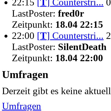
22:15
[
T
]
Counterstri...
0
LastPoster:
fred0r
Zeitpunkt:
18.04 22:15
22:00
[
T
]
Counterstri...
2
LastPoster:
SilentDeath
Zeitpunkt:
18.04 22:00
Umfragen
Derzeit gibt es keine aktue
Umfragen