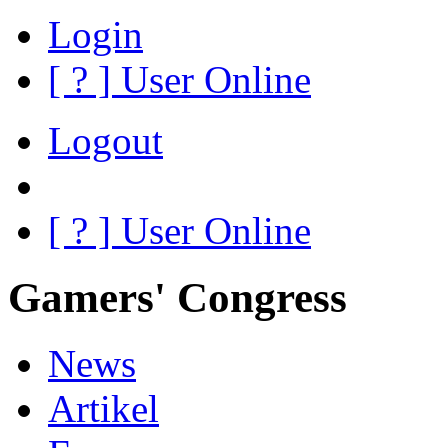
Login
[
?
] User Online
Logout
[
?
] User Online
Gamers' Congress
News
Artikel