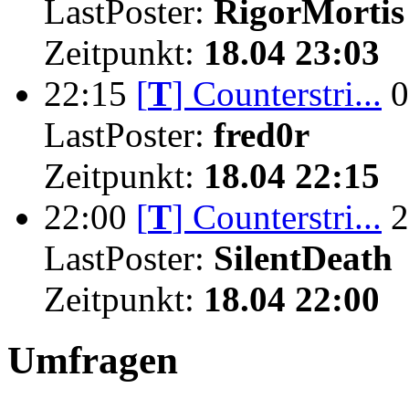
LastPoster:
RigorMortis
Zeitpunkt:
18.04 23:03
22:15
[
T
]
Counterstri...
0
LastPoster:
fred0r
Zeitpunkt:
18.04 22:15
22:00
[
T
]
Counterstri...
2
LastPoster:
SilentDeath
Zeitpunkt:
18.04 22:00
Umfragen