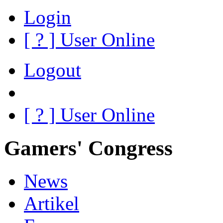
Login
[
?
] User Online
Logout
[
?
] User Online
Gamers' Congress
News
Artikel