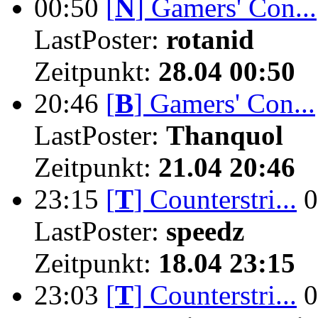
00:50
[
N
]
Gamers' Con...
LastPoster:
rotanid
Zeitpunkt:
28.04 00:50
20:46
[
B
]
Gamers' Con...
LastPoster:
Thanquol
Zeitpunkt:
21.04 20:46
23:15
[
T
]
Counterstri...
0
LastPoster:
speedz
Zeitpunkt:
18.04 23:15
23:03
[
T
]
Counterstri...
0