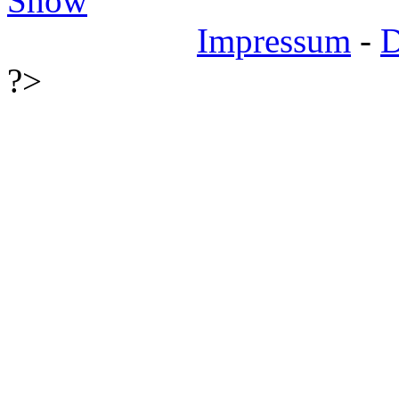
Show
Impressum
-
D
?>