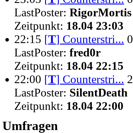
LastPoster:
RigorMortis
Zeitpunkt:
18.04 23:03
22:15
[
T
]
Counterstri...
0
LastPoster:
fred0r
Zeitpunkt:
18.04 22:15
22:00
[
T
]
Counterstri...
2
LastPoster:
SilentDeath
Zeitpunkt:
18.04 22:00
Umfragen