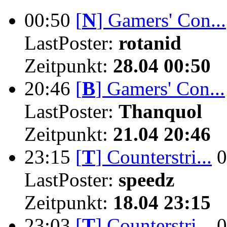
00:50
[
N
]
Gamers' Con...
LastPoster:
rotanid
Zeitpunkt:
28.04 00:50
20:46
[
B
]
Gamers' Con...
LastPoster:
Thanquol
Zeitpunkt:
21.04 20:46
23:15
[
T
]
Counterstri...
0
LastPoster:
speedz
Zeitpunkt:
18.04 23:15
23:03
[
T
]
Counterstri...
0