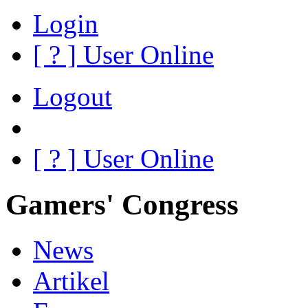
Login
[
?
] User Online
Logout
[
?
] User Online
Gamers' Congress
News
Artikel