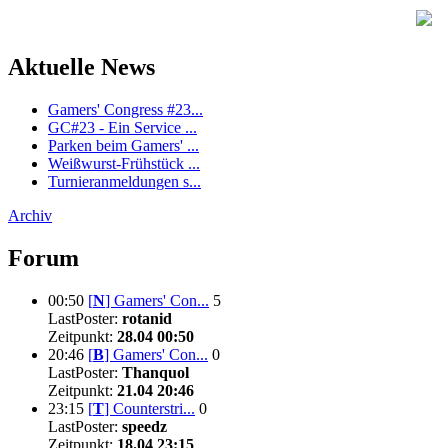
Aktuelle News
Gamers' Congress #23...
GC#23 - Ein Service ...
Parken beim Gamers' ...
Weißwurst-Frühstück ...
Turnieranmeldungen s...
Archiv
Forum
00:50
[
N
]
Gamers' Con...
5
LastPoster:
rotanid
Zeitpunkt:
28.04 00:50
20:46
[
B
]
Gamers' Con...
0
LastPoster:
Thanquol
Zeitpunkt:
21.04 20:46
23:15
[
T
]
Counterstri...
0
LastPoster:
speedz
Zeitpunkt:
18.04 23:15