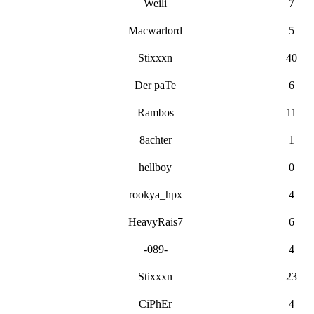
Weili
7
Macwarlord
5
Stixxxn
40
Der paTe
6
Rambos
11
8achter
1
hellboy
0
rookya_hpx
4
HeavyRais7
6
-089-
4
Stixxxn
23
CiPhEr
4