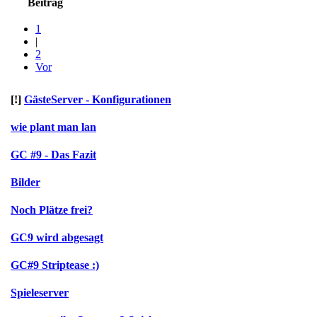
Beitrag
1
|
2
Vor
[!]
GästeServer - Konfigurationen
wie plant man lan
GC #9 - Das Fazit
Bilder
Noch Plätze frei?
GC9 wird abgesagt
GC#9 Striptease :)
Spieleserver