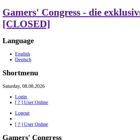
Gamers' Congress - die exklusi
[CLOSED]
Language
English
Deutsch
Shortmenu
Saturday, 08.08.2026
Login
[
?
] User Online
Logout
[
?
] User Online
Gamers' Congress