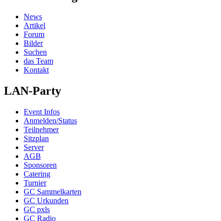
News
Artikel
Forum
Bilder
Suchen
das Team
Kontakt
LAN-Party
Event Infos
Anmelden/Status
Teilnehmer
Sitzplan
Server
AGB
Sponsoren
Catering
Turnier
GC Sammelkarten
GC Urkunden
GC pxls
GC Radio