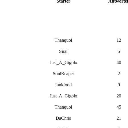
Starter
Antworte
Thanquol
12
Siral
5
Just_A_Gigolo
40
SoulReaper
2
Junkfood
9
Just_A_Gigolo
20
Thanquol
45
DaChris
21